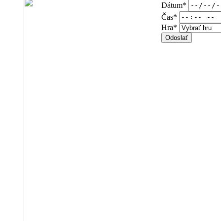
Dátum
*
Čas
*
Hra
*
Odoslať