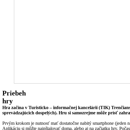
Priebeh
hry
Hra začína v Turisticko – informačnej kancelárií (TIK) Trenčians
sprevádzajúcich dospelých). Hru si samozrejme môže prísť zahrať aj
Prvým krokom je nutnosť mať dostatočne nabitý smartphone (jeden n
Aplikáciu si môžte nainštalovať doma, alebo aj na začiatku hry. Počas