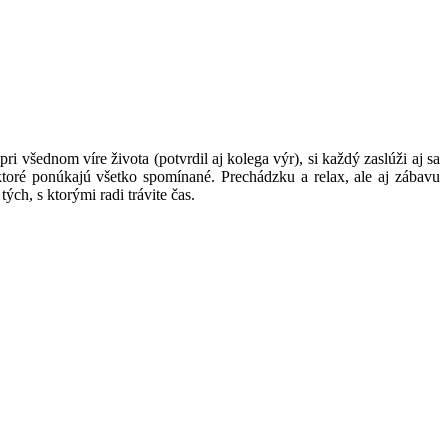
 všednom víre života (potvrdil aj kolega výr), si každý zaslúži aj sa
, ktoré ponúkajú všetko spomínané. Prechádzku a relax, ale aj zábavu
ch, s ktorými radi trávite čas.