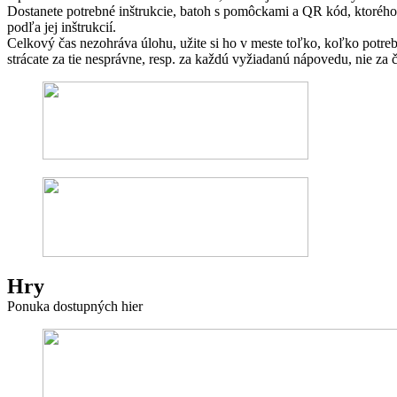
Dostanete potrebné inštrukcie, batoh s pomôckami a QR kód, ktorého 
podľa jej inštrukcií.
Celkový čas nezohráva úlohu, užite si ho v meste toľko, koľko potre
strácate za tie nesprávne, resp. za každú vyžiadanú nápovedu, nie za č
Hry
Ponuka dostupných hier