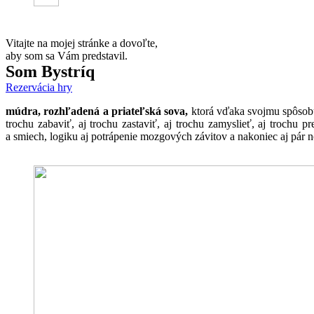
Vitajte na mojej stránke a dovoľte,
aby som sa Vám predstavil.
Som Bystríq
Rezervácia hry
múdra, rozhľadená a priateľská sova,
ktorá vďaka svojmu spôsobu 
trochu zabaviť, aj trochu zastaviť, aj trochu zamyslieť, aj trochu 
a smiech, logiku aj potrápenie mozgových závitov a nakoniec aj pár no