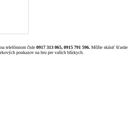
 na telefónnom čisle
0917 313 065, 0915 791 596.
Môžte skúsiť šťastie
ekových poukazov na hru pre vašich blízkych.