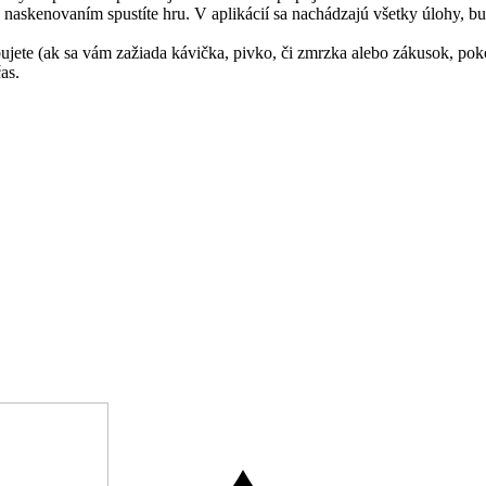
naskenovaním spustíte hru. V aplikácií sa nachádzajú všetky úlohy, b
bujete (ak sa vám zažiada kávička, pivko, či zmrzka alebo zákusok, po
as.